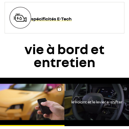
spécificités E-Tech
vie à bord et
entretien
YouTube utilise des traceurs lors de la visualisation de vidéos
hébergées sur son site, afin de personnaliser les annonces. Pour
regarder cette vidéo, vous devez autoriser les cookies sociaux
le volant et le levier e-shifter
sur notre site. Vous pouvez revenir sur votre choix à tout moment.
Plus d'informations sur la Politique de cookie YouTube :
https://www.google.fr/intl/fr/policies/privacy
je refuse