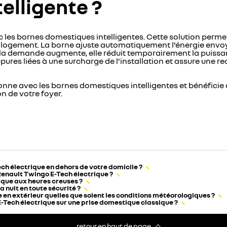
elligente ?
 les bornes domestiques intelligentes. Cette solution permet
 logement. La borne ajuste automatiquement l’énergie envoyé
 la demande augmente, elle réduit temporairement la puissa
pures liées à une surcharge de l’installation et assure une 
nne avec les bornes domestiques intelligentes et bénéficie 
n de votre foyer.
ch électrique en dehors de votre domicile ?
Renault Twingo E-Tech électrique ?
que aux heures creuses ?
 nuit en toute sécurité ?
 en extérieur quelles que soient les conditions météorologiques ?
-Tech électrique sur une prise domestique classique ?
retour en haut de page​