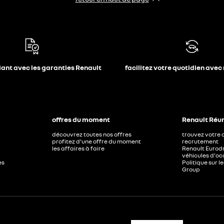
iant avec les garanties Renault
facilitez votre quotidien avec
offres du moment
Renault Réu
découvrez toutes nos offres
trouvez votre 
profitez d'une offre du moment
recrutement
les affaires à faire
Renault Eurod
véhicules d'o
es
Politique sur 
Group