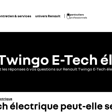
particuliers
entretien & services
univers Renault
professionnels
Twingo E-Tech é
z les réponses à vos questions sur Renault Twingo E-Tech éle
ectrique
h électrique peut-elle s