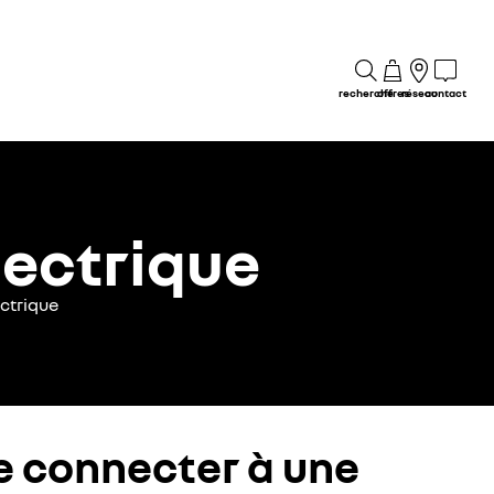
recherche
offres
réseau
contact
lectrique
ctrique
e connecter à une