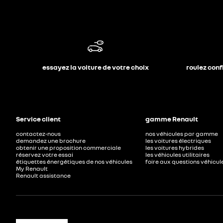
essayez la voiture de votre choix
roulez conf
Service client
gamme Renault
contactez-nous
nos véhicules par gamme
demandez une brochure
les voitures électriques
obtenir une proposition commerciale
les voitures hybrides
réservez votre essai
les véhicules utilitaires
étiquettes énergétiques de nos véhicules
foire aux questions véhicul
My Renault
Renault assistance