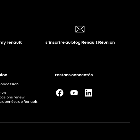
 my renault
s'inscrire au blog Renault Réunion
nion
restons connectés
concession
rive
ccasions renew
les données de Renault