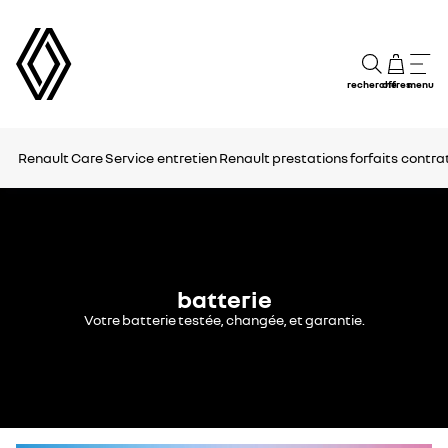
recherche
offres
menu
Renault Care Service
entretien Renault
prestations
forfaits
contrat
batterie
Votre batterie testée, changée, et garantie.